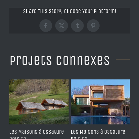
Share This Story, Choose Your Platform!
Facebook
X
Tumblr
Pinterest
Projets connexes
re
les Maisons à ossature
les Maisons à ossature
le
bois 53
bois 52
bo